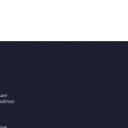
vant
olition
ique