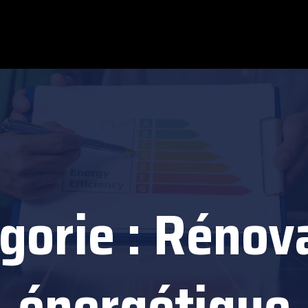
gorie :
Rénova
énergétique