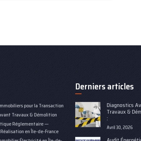
Derniers articles
Diagnostics A
Immobiliers pour la Transaction
Travaux & Dém
avant Travaux & Démolition
:
étique Réglementaire —
Avril 30, 2026
 Réalisation en Île-de-France
Audit Énergét
mobilier Électricité en Île-de-